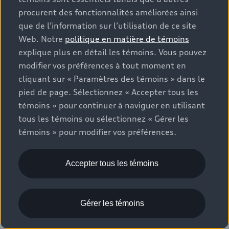
Configurer votre Audi
procurent des fonctionnalités améliorées ainsi
que de l’information sur l’utilisation de ce site
Web. Notre
politique en matière de témoins
explique plus en détail les témoins. Vous pouvez
modifier vos préférences à tout moment en
cliquant sur « Paramètres des témoins » dans le
Q7
4
Offres disponibles
pied de page. Sélectionnez « Accepter tous les
témoins » pour continuer à naviguer en utilisant
tous les témoins ou sélectionnez « Gérer les
Offre de location
Offre du concessionnaire
témoins » pour modifier vos préférences.
Accepter tous les témoins
Gérer les témoins