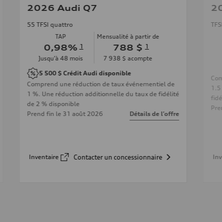
2026 Audi Q7
2
55 TFSI quattro
TFS
TAP
Mensualité à partir de
0,98
%
1
788 $
1
Jusqu’à
48
mois
7 938 $
acompte
5 500 $
Crédit Audi disponible
Com
Comprend une réduction de taux événementiel de
1.5
1 %. Une réduction additionnelle du taux de fidélité
fid
de 2 % disponible
Pre
Prend fin le
31 août 2026
Détails de l’offre
Inventaire
Contacter un concessionnaire
Inv