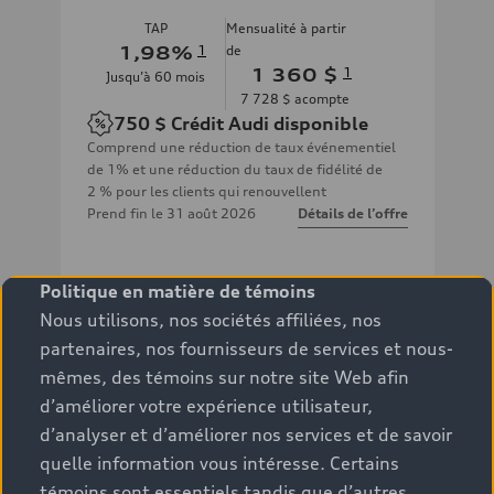
TAP
Mensualité à partir
1,98
%
1
de
1 360 $
1
Jusqu’à
60
mois
7 728 $
acompte
750 $
Crédit Audi disponible
Comprend une réduction de taux événementiel
de 1% et une réduction du taux de fidélité de
2 % pour les clients qui renouvellent
Prend fin le
31 août 2026
Détails de l’offre
Politique en matière de témoins
Nous utilisons, nos sociétés affiliées, nos
partenaires, nos fournisseurs de services et nous-
Inventaire
mêmes, des témoins sur notre site Web afin
d’améliorer votre expérience utilisateur,
Contacter un concessionnaire
d’analyser et d’améliorer nos services et de savoir
quelle information vous intéresse. Certains
témoins sont essentiels tandis que d’autres