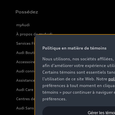
Possédez
myAudi
À propos de myAudi
Services Financiers Audi
Politique en matière de témoins
Audi Boutique
Nous utilisons, nos sociétés affiliée
Accessoires
afin d’améliorer votre expérience util
Audi connect
Certains témoins sont essentiels tand
l’utilisation de ce site Web. Notre
pol
Assistance routière
préférences à tout moment en cliquan
Audi Care
témoins » pour continuer à naviguer e
préférences.
Centres de carrosserie Audi
Audi Sans Souci
Gérer les témo