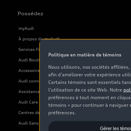
Possédez
myAudi
À propos de myAudi
Services Financiers Audi
Politique en matière de témoins
Audi Boutique
Nous utilisons, nos sociétés affiliée
Accessoires
afin d’améliorer votre expérience util
Audi connect
Certains témoins sont essentiels tand
l’utilisation de ce site Web. Notre
pol
Assistance routière
préférences à tout moment en cliquan
Audi Care
témoins » pour continuer à naviguer e
préférences.
Centres de carrosserie Audi
Audi Sans Souci
Gérer les témo