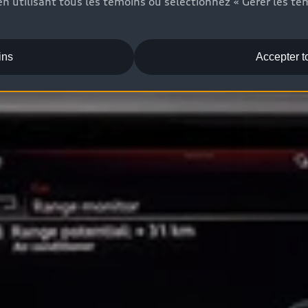
n utilisant tous les témoins ou sélectionnez « Gérer les té
ins
Accepter t