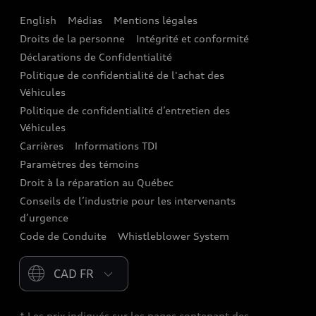
English
Médias
Mentions légales
Audi connect
Droits de la personne
Intégrité et conformité
Assistance routière
Déclarations de Confidentialité
Politique de confidentialité de l'achat des
Audi Care
Véhicules
Centres de carrosserie Audi
Politique de confidentialité d’entretien des
Véhicules
Audi Sans Souci
Carrières
Informations TDI
Paramètres des témoins
Garanties Audi et couverture
Droit à la réparation au Québec
Conseils de l’industrie pour les intervenants
d’urgence
Code de Conduite
Whistleblower System
Please select country
* Les prix indiqués sur les pages contenant des