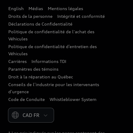
English
Médias
Mentions légales
Audi connect
Droits de la personne
Intégrité et conformité
Assistance routière
Déclarations de Confidentialité
Politique de confidentialité de l'achat des
Audi Care
Véhicules
Centres de carrosserie Audi
Politique de confidentialité d’entretien des
Véhicules
Audi Sans Souci
Carrières
Informations TDI
Paramètres des témoins
Garanties Audi et couverture
Droit à la réparation au Québec
Conseils de l’industrie pour les intervenants
d’urgence
Code de Conduite
Whistleblower System
Please select country
* Les prix indiqués sur les pages contenant des