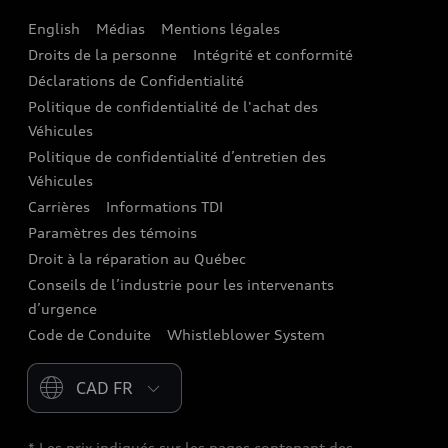
English
Médias
Mentions légales
Audi connect
Droits de la personne
Intégrité et conformité
Assistance routière
Déclarations de Confidentialité
Politique de confidentialité de l'achat des
Audi Care
Véhicules
Centres de carrosserie Audi
Politique de confidentialité d’entretien des
Véhicules
Audi Sans Souci
Carrières
Informations TDI
Paramètres des témoins
Garanties Audi et couverture
Droit à la réparation au Québec
Conseils de l’industrie pour les intervenants
d’urgence
Code de Conduite
Whistleblower System
Please select country
* Les prix indiqués sur les pages contenant des