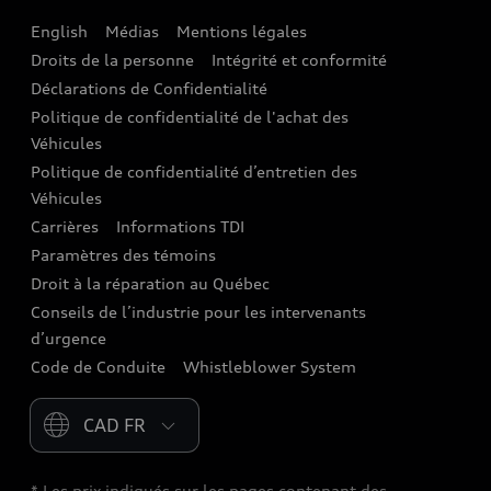
English
Médias
Mentions légales
Audi connect
Droits de la personne
Intégrité et conformité
Assistance routière
Déclarations de Confidentialité
Politique de confidentialité de l'achat des
Audi Care
Véhicules
Centres de carrosserie Audi
Politique de confidentialité d’entretien des
Véhicules
Audi Sans Souci
Carrières
Informations TDI
Paramètres des témoins
Garanties Audi et couverture
Droit à la réparation au Québec
Conseils de l’industrie pour les intervenants
d’urgence
Code de Conduite
Whistleblower System
Please select country
* Les prix indiqués sur les pages contenant des