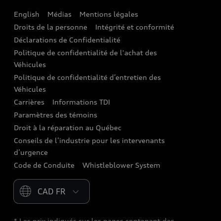
English
Médias
Mentions légales
Audi connect
Droits de la personne
Intégrité et conformité
Assistance routière
Déclarations de Confidentialité
Politique de confidentialité de l'achat des
Audi Care
Véhicules
Centres de carrosserie Audi
Politique de confidentialité d’entretien des
Véhicules
Audi Sans Souci
Carrières
Informations TDI
Paramètres des témoins
Garanties Audi et couverture
Droit à la réparation au Québec
Conseils de l’industrie pour les intervenants
d’urgence
Code de Conduite
Whistleblower System
Please select country
* Les prix indiqués sur les pages contenant des