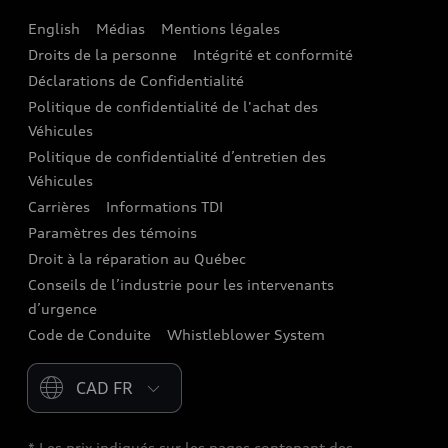
English
Médias
Mentions légales
Audi connect
Droits de la personne
Intégrité et conformité
Assistance routière
Déclarations de Confidentialité
Politique de confidentialité de l'achat des
Audi Care
Véhicules
Centres de carrosserie Audi
Politique de confidentialité d’entretien des
Véhicules
Audi Sans Souci
Carrières
Informations TDI
Paramètres des témoins
Garanties Audi et couverture
Droit à la réparation au Québec
Conseils de l’industrie pour les intervenants
d’urgence
Code de Conduite
Whistleblower System
Please select country
* Les prix indiqués sur les pages contenant des