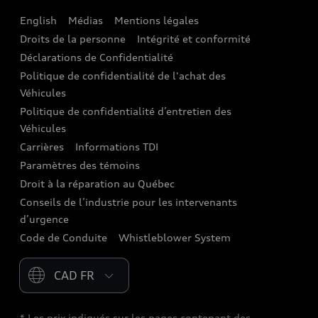
English
Médias
Mentions légales
Audi connect
Droits de la personne
Intégrité et conformité
Assistance routière
Déclarations de Confidentialité
Politique de confidentialité de l'achat des
Audi Care
Véhicules
Centres de carrosserie Audi
Politique de confidentialité d’entretien des
Véhicules
Audi Sans Souci
Carrières
Informations TDI
Paramètres des témoins
Garanties Audi et couverture
Droit à la réparation au Québec
Conseils de l’industrie pour les intervenants
d’urgence
Code de Conduite
Whistleblower System
Please select country
* Les prix indiqués sur les pages contenant des