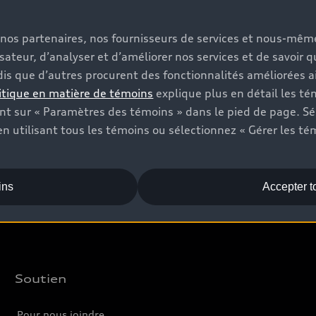
s, nos partenaires, nos fournisseurs de services et nous-mê
Vendez
A
isateur, d’analyser et d’améliorer nos services et de savoir 
is que d’autres procurent des fonctionnalités améliorées ai
Offres
C
itique en matière de témoins
explique plus en détail les té
Trouver votre concessionnaire
Év
t sur « Paramètres des témoins » dans le pied de page. Sé
n utilisant tous les témoins ou sélectionnez « Gérer les té
Véhicules neufs
L
Véhicules d’occasion
Audi Certified :plus
ins
Accepter t
Soutien
Pour nous joindre