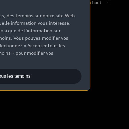
Retour en haut
mes, des témoins sur notre site Web
chetez
quelle information vous intéresse.
nsi que de l’information sur
ommuniquer avec un concessionnaire
moins. Vous pouvez modifier vos
aluation aux fins d’échange
lectionnez « Accepter tous les
moins » pour modifier vos
ocation et financement
ous les témoins