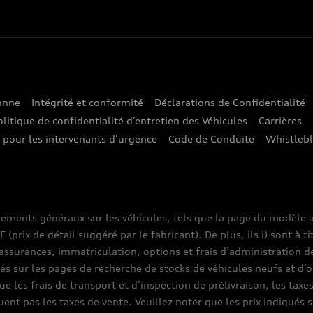
sonne
Intégrité et conformité
Déclarations de Confidentialité
olitique de confidentialité d’entretien des Véhicules
Carrières
e pour les intervenants d’urgence
Code de Conduite
Whistleb
nements généraux sur les véhicules, tels que la page du modèle a
prix de détail suggéré par le fabricant). De plus, ils i) sont à ti
assurances, immatriculation, options et frais d’administration d
ués sur les pages de recherche de stocks de véhicules neufs et d’o
que les frais de transport et d’inspection de prélivraison, les tax
luent pas les taxes de vente. Veuillez noter que les prix indiqué