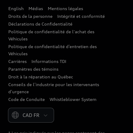
English
Médias
Mentions légales
Audi connect
Droits de la personne
Intégrité et conformité
Assistance routière
Déclarations de Confidentialité
Politique de confidentialité de l'achat des
Audi Care
Véhicules
Centres de carrosserie Audi
Politique de confidentialité d’entretien des
Véhicules
Audi Sans Souci
Carrières
Informations TDI
Paramètres des témoins
Garanties Audi et couverture
Droit à la réparation au Québec
Conseils de l’industrie pour les intervenants
d’urgence
Code de Conduite
Whistleblower System
Please select country
* Les prix indiqués sur les pages contenant des