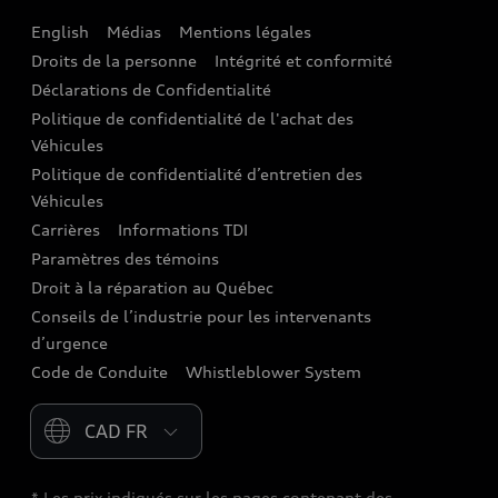
English
Médias
Mentions légales
Audi connect
Droits de la personne
Intégrité et conformité
Assistance routière
Déclarations de Confidentialité
Politique de confidentialité de l'achat des
Audi Care
Véhicules
Centres de carrosserie Audi
Politique de confidentialité d’entretien des
Véhicules
Audi Sans Souci
Carrières
Informations TDI
Paramètres des témoins
Garanties Audi et couverture
Droit à la réparation au Québec
Conseils de l’industrie pour les intervenants
d’urgence
Code de Conduite
Whistleblower System
Please select country
* Les prix indiqués sur les pages contenant des