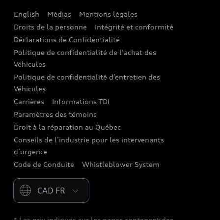
English
Médias
Mentions légales
Audi connect
Droits de la personne
Intégrité et conformité
Assistance routière
Déclarations de Confidentialité
Politique de confidentialité de l'achat des
Audi Care
Véhicules
Centres de carrosserie Audi
Politique de confidentialité d’entretien des
Véhicules
Audi Sans Souci
Carrières
Informations TDI
Paramètres des témoins
Garanties Audi et couverture
Droit à la réparation au Québec
Conseils de l’industrie pour les intervenants
d’urgence
Code de Conduite
Whistleblower System
Please select country
* Les prix indiqués sur les pages contenant des