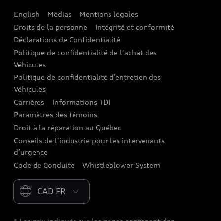
English
Médias
Mentions légales
Audi connect
Droits de la personne
Intégrité et conformité
Assistance routière
Déclarations de Confidentialité
Politique de confidentialité de l'achat des
Audi Care
Véhicules
Centres de carrosserie Audi
Politique de confidentialité d’entretien des
Véhicules
Audi Sans Souci
Carrières
Informations TDI
Paramètres des témoins
Garanties Audi et couverture
Droit à la réparation au Québec
Conseils de l’industrie pour les intervenants
d’urgence
Code de Conduite
Whistleblower System
Please select country
* Les prix indiqués sur les pages contenant des