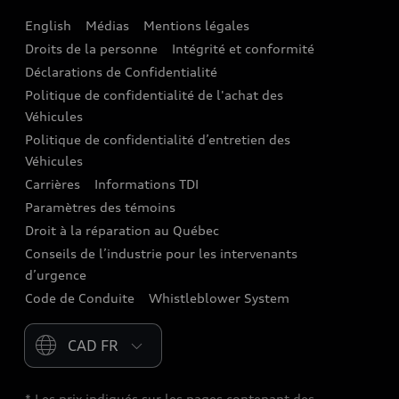
English
Médias
Mentions légales
Audi connect
Droits de la personne
Intégrité et conformité
Assistance routière
Déclarations de Confidentialité
Politique de confidentialité de l'achat des
Audi Care
Véhicules
Centres de carrosserie Audi
Politique de confidentialité d’entretien des
Véhicules
Audi Sans Souci
Carrières
Informations TDI
Paramètres des témoins
Garanties Audi et couverture
Droit à la réparation au Québec
Conseils de l’industrie pour les intervenants
d’urgence
Code de Conduite
Whistleblower System
Please select country
* Les prix indiqués sur les pages contenant des