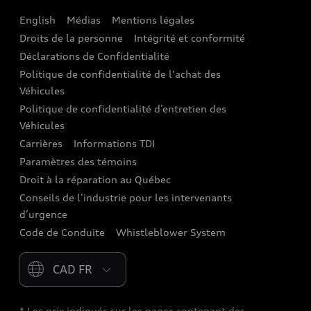
English
Médias
Mentions légales
Audi connect
Droits de la personne
Intégrité et conformité
Assistance routière
Déclarations de Confidentialité
Politique de confidentialité de l'achat des
Audi Care
Véhicules
Centres de carrosserie Audi
Politique de confidentialité d’entretien des
Véhicules
Audi Sans Souci
Carrières
Informations TDI
Paramètres des témoins
Garanties Audi et couverture
Droit à la réparation au Québec
Conseils de l’industrie pour les intervenants
d’urgence
Code de Conduite
Whistleblower System
Please select country
* Les prix indiqués sur les pages contenant des