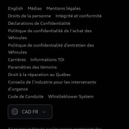
English
Médias
Mentions légales
Audi connect
Droits de la personne
Intégrité et conformité
Assistance routière
Déclarations de Confidentialité
Politique de confidentialité de l'achat des
Audi Care
Véhicules
Centres de carrosserie Audi
Politique de confidentialité d’entretien des
Véhicules
Audi Sans Souci
Carrières
Informations TDI
Paramètres des témoins
Garanties Audi et couverture
Droit à la réparation au Québec
Conseils de l’industrie pour les intervenants
d’urgence
Code de Conduite
Whistleblower System
Please select country
* Les prix indiqués sur les pages contenant des