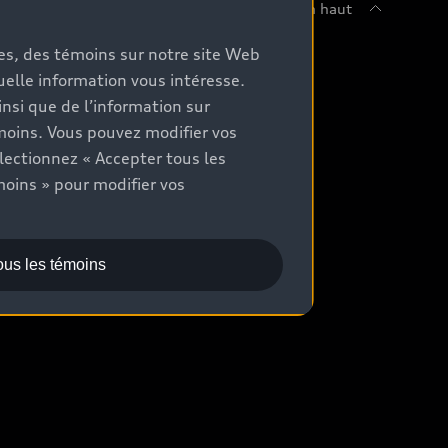
Retour en haut
mes, des témoins sur notre site Web
chetez
quelle information vous intéresse.
nsi que de l’information sur
ommuniquer avec un concessionnaire
moins. Vous pouvez modifier vos
aluation aux fins d’échange
lectionnez « Accepter tous les
moins » pour modifier vos
ocation et financement
ous les témoins