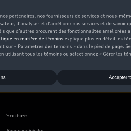
s, nos partenaires, nos fournisseurs de services et nous-mê
Vendez
A
isateur, d’analyser et d’améliorer nos services et de savoir 
is que d’autres procurent des fonctionnalités améliorées ai
Offres
C
itique en matière de témoins
explique plus en détail les té
Trouver votre concessionnaire
Év
t sur « Paramètres des témoins » dans le pied de page. Sé
n utilisant tous les témoins ou sélectionnez « Gérer les té
Véhicules neufs
L
Véhicules d’occasion
Audi Certified :plus
ins
Accepter t
Soutien
Pour nous joindre