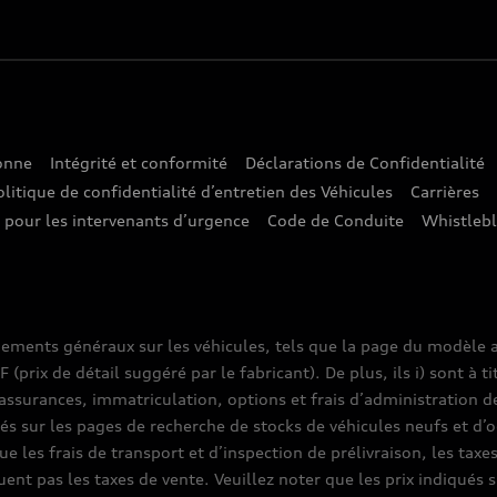
sonne
Intégrité et conformité
Déclarations de Confidentialité
olitique de confidentialité d’entretien des Véhicules
Carrières
e pour les intervenants d’urgence
Code de Conduite
Whistleb
nements généraux sur les véhicules, tels que la page du modèle a
prix de détail suggéré par le fabricant). De plus, ils i) sont à ti
assurances, immatriculation, options et frais d’administration d
ués sur les pages de recherche de stocks de véhicules neufs et d’o
que les frais de transport et d’inspection de prélivraison, les tax
luent pas les taxes de vente. Veuillez noter que les prix indiqué