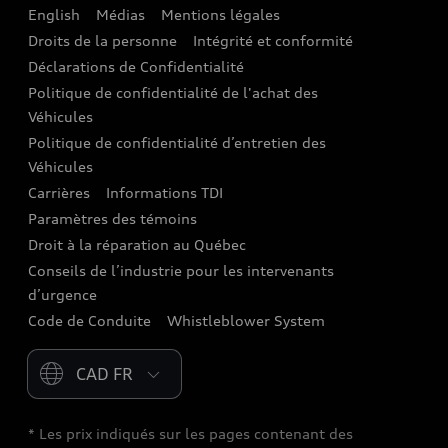
English
Médias
Mentions légales
Audi connect
Droits de la personne
Intégrité et conformité
Assistance routière
Déclarations de Confidentialité
Politique de confidentialité de l'achat des
Audi Care
Véhicules
Centres de carrosserie Audi
Politique de confidentialité d’entretien des
Véhicules
Audi Sans Souci
Carrières
Informations TDI
Paramètres des témoins
Garanties Audi et couverture
Droit à la réparation au Québec
Conseils de l’industrie pour les intervenants
d’urgence
Code de Conduite
Whistleblower System
Please select country
* Les prix indiqués sur les pages contenant des