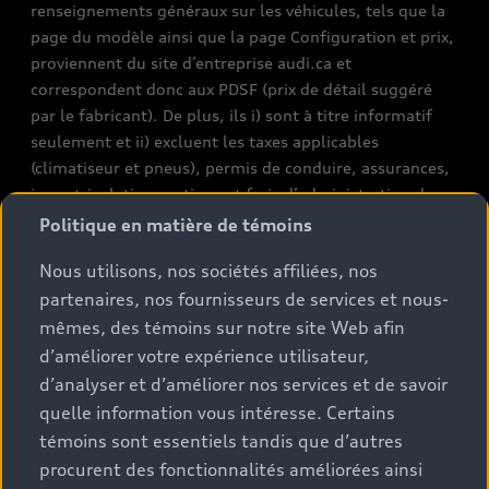
renseignements généraux sur les véhicules, tels que la
page du modèle ainsi que la page Configuration et prix,
proviennent du site d’entreprise audi.ca et
correspondent donc aux PDSF (prix de détail suggéré
par le fabricant). De plus, ils i) sont à titre informatif
seulement et ii) excluent les taxes applicables
(climatiseur et pneus), permis de conduire, assurances,
immatriculation, options et frais d’administration des
concessionnaires. Les conditions et prix de vente réels
Politique en matière de témoins
sont fixés par les concessionnaires. Les prix indiqués sur
Nous utilisons, nos sociétés affiliées, nos
les pages de recherche de stocks de véhicules neufs et
partenaires, nos fournisseurs de services et nous-
d’occasion sont des prix de vente, tels que fixés par les
concessionnaires, et incluent les frais applicables tels
mêmes, des témoins sur notre site Web afin
que les frais de transport et d’inspection de
d’améliorer votre expérience utilisateur,
prélivraison, les taxes environnementales (pour les
d’analyser et d’améliorer nos services et de savoir
véhicules neufs) et les frais d’administration des
quelle information vous intéresse. Certains
concessionnaires, mais n’incluent pas les taxes de
témoins sont essentiels tandis que d’autres
vente. Veuillez noter que les prix indiqués sur la page «
procurent des fonctionnalités améliorées ainsi
Estimation des paiements » correspondent aux PDSF