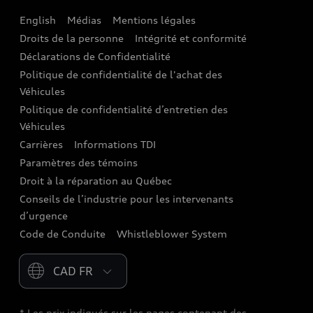
English
Médias
Mentions légales
Audi connect
Droits de la personne
Intégrité et conformité
Assistance routière
Déclarations de Confidentialité
Politique de confidentialité de l'achat des
Audi Care
Véhicules
Centres de carrosserie Audi
Politique de confidentialité d’entretien des
Véhicules
Audi Sans Souci
Carrières
Informations TDI
Paramètres des témoins
Garanties Audi et couverture
Droit à la réparation au Québec
Conseils de l’industrie pour les intervenants
d’urgence
Code de Conduite
Whistleblower System
Please select country
* Les prix indiqués sur les pages contenant des