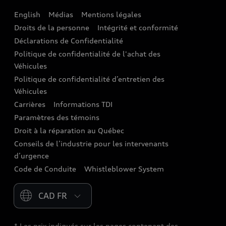
English
Médias
Mentions légales
Audi connect
Droits de la personne
Intégrité et conformité
Assistance routière
Déclarations de Confidentialité
Politique de confidentialité de l'achat des
Audi Care
Véhicules
Centres de carrosserie Audi
Politique de confidentialité d’entretien des
Véhicules
Audi Sans Souci
Carrières
Informations TDI
Paramètres des témoins
Garanties Audi et couverture
Droit à la réparation au Québec
Conseils de l’industrie pour les intervenants
d’urgence
Code de Conduite
Whistleblower System
Please select country
* Les prix indiqués sur les pages contenant des