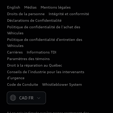
English
Médias
Mentions légales
Audi connect
Droits de la personne
Intégrité et conformité
Assistance routière
Déclarations de Confidentialité
Politique de confidentialité de l'achat des
Audi Care
Véhicules
Centres de carrosserie Audi
Politique de confidentialité d’entretien des
Véhicules
Audi Sans Souci
Carrières
Informations TDI
Paramètres des témoins
Garanties Audi et couverture
Droit à la réparation au Québec
Conseils de l’industrie pour les intervenants
d’urgence
Code de Conduite
Whistleblower System
Please select country
* Les prix indiqués sur les pages contenant des