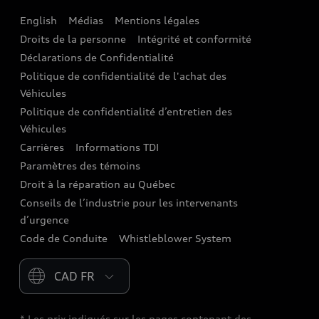
English
Médias
Mentions légales
Audi connect
Droits de la personne
Intégrité et conformité
Assistance routière
Déclarations de Confidentialité
Politique de confidentialité de l'achat des
Audi Care
Véhicules
Centres de carrosserie Audi
Politique de confidentialité d’entretien des
Véhicules
Audi Sans Souci
Carrières
Informations TDI
Paramètres des témoins
Garanties Audi et couverture
Droit à la réparation au Québec
Conseils de l’industrie pour les intervenants
d’urgence
Code de Conduite
Whistleblower System
Please select country
* Les prix indiqués sur les pages contenant des