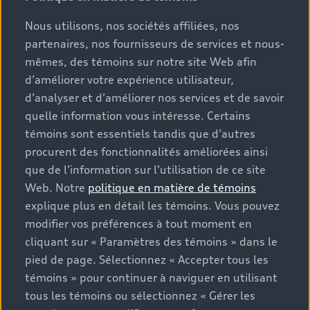
renseignements généraux sur les véhicules, tels que la
Nous utilisons, nos sociétés affiliées, nos
page du modèle ainsi que la page Configuration et prix,
partenaires, nos fournisseurs de services et nous-
proviennent du site d’entreprise audi.ca et
mêmes, des témoins sur notre site Web afin
correspondent donc aux PDSF (prix de détail suggéré
d’améliorer votre expérience utilisateur,
par le fabricant). De plus, ils i) sont à titre informatif
d’analyser et d’améliorer nos services et de savoir
seulement et ii) excluent les taxes applicables
quelle information vous intéresse. Certains
(climatiseur et pneus), permis de conduire, assurances,
immatriculation, options et frais d’administration des
témoins sont essentiels tandis que d’autres
concessionnaires. Les conditions et prix de vente réels
procurent des fonctionnalités améliorées ainsi
sont fixés par les concessionnaires. Les prix indiqués sur
que de l’information sur l’utilisation de ce site
les pages de recherche de stocks de véhicules neufs et
Web. Notre
politique en matière de témoins
d’occasion sont des prix de vente, tels que fixés par les
explique plus en détail les témoins. Vous pouvez
concessionnaires, et incluent les frais applicables tels
modifier vos préférences à tout moment en
que les frais de transport et d’inspection de
cliquant sur « Paramètres des témoins » dans le
prélivraison, les taxes environnementales (pour les
pied de page. Sélectionnez « Accepter tous les
véhicules neufs) et les frais d’administration des
témoins » pour continuer à naviguer en utilisant
concessionnaires, mais n’incluent pas les taxes de
tous les témoins ou sélectionnez « Gérer les
vente. Veuillez noter que les prix indiqués sur la page «