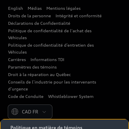
English
Médias
Mentions légales
Audi connect
Droits de la personne
Intégrité et conformité
Assistance routière
Déclarations de Confidentialité
Politique de confidentialité de l'achat des
Audi Care
Véhicules
Centres de carrosserie Audi
Politique de confidentialité d’entretien des
Véhicules
Audi Sans Souci
Carrières
Informations TDI
Paramètres des témoins
Garanties Audi et couverture
Droit à la réparation au Québec
Conseils de l’industrie pour les intervenants
d’urgence
Code de Conduite
Whistleblower System
Please select country
Politique en matière de témoins
* Les prix indiqués sur les pages contenant des