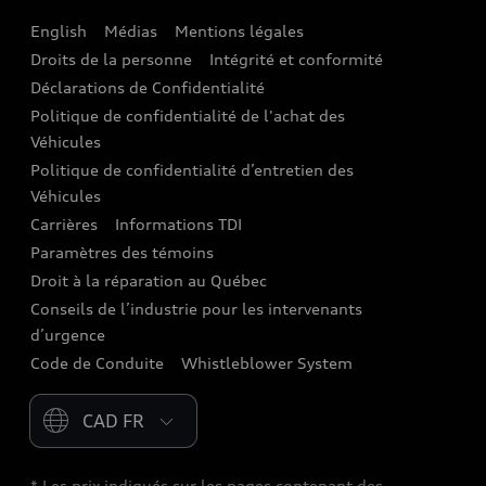
English
Médias
Mentions légales
Audi connect
Droits de la personne
Intégrité et conformité
Assistance routière
Déclarations de Confidentialité
Politique de confidentialité de l'achat des
Audi Care
Véhicules
Centres de carrosserie Audi
Politique de confidentialité d’entretien des
Véhicules
Audi Sans Souci
Carrières
Informations TDI
Paramètres des témoins
Garanties Audi et couverture
Droit à la réparation au Québec
Conseils de l’industrie pour les intervenants
d’urgence
Code de Conduite
Whistleblower System
Please select country
* Les prix indiqués sur les pages contenant des