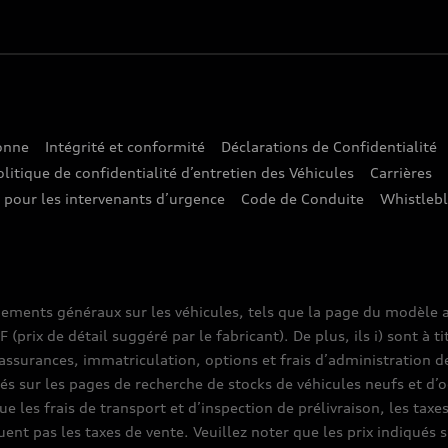
sonne
Intégrité et conformité
Déclarations de Confidentialité
olitique de confidentialité d’entretien des Véhicules
Carrières
e pour les intervenants d’urgence
Code de Conduite
Whistleb
nements généraux sur les véhicules, tels que la page du modèle a
prix de détail suggéré par le fabricant). De plus, ils i) sont à ti
assurances, immatriculation, options et frais d’administration d
ués sur les pages de recherche de stocks de véhicules neufs et d’o
que les frais de transport et d’inspection de prélivraison, les tax
luent pas les taxes de vente. Veuillez noter que les prix indiqué