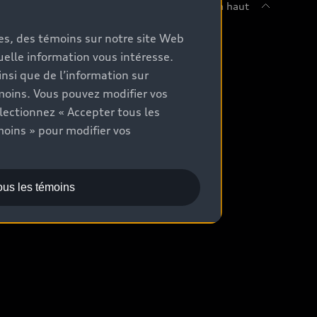
Retour en haut
mes, des témoins sur notre site Web
chetez
quelle information vous intéresse.
nsi que de l’information sur
ommuniquer avec un concessionnaire
moins. Vous pouvez modifier vos
aluation aux fins d’échange
lectionnez « Accepter tous les
moins » pour modifier vos
ocation et financement
ous les témoins