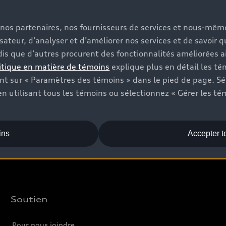
s, nos partenaires, nos fournisseurs de services et nous-mê
Vendez
A
isateur, d’analyser et d’améliorer nos services et de savoir 
is que d’autres procurent des fonctionnalités améliorées ai
Offres
C
itique en matière de témoins
explique plus en détail les té
Trouver votre concessionnaire
Év
t sur « Paramètres des témoins » dans le pied de page. Sé
n utilisant tous les témoins ou sélectionnez « Gérer les té
Véhicules neufs
L
Véhicules d’occasion
Audi Certified :plus
ins
Accepter t
Soutien
Pour nous joindre