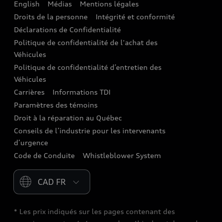
English
Médias
Mentions légales
Audi connect
Droits de la personne
Intégrité et conformité
Assistance routière
Déclarations de Confidentialité
Politique de confidentialité de l'achat des
Audi Care
Véhicules
Centres de carrosserie Audi
Politique de confidentialité d’entretien des
Véhicules
Audi Sans Souci
Carrières
Informations TDI
Paramètres des témoins
Garanties Audi et couverture
Droit à la réparation au Québec
Conseils de l’industrie pour les intervenants
d’urgence
Code de Conduite
Whistleblower System
Please select country
* Les prix indiqués sur les pages contenant des