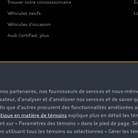
Trouver votre concessionnaire
Év
Véhicules neufs
L
Véhicules d’occasion
Audi Certified :plus
Soutien
s, nos partenaires, nos fournisseurs de services et nous-mê
Pour nous joindre
isateur, d’analyser et d’améliorer nos services et de savoir 
Rappels
is que d’autres procurent des fonctionnalités améliorées ai
itique en matière de témoins
explique plus en détail les té
Informations sur la batterie
t sur « Paramètres des témoins » dans le pied de page. Sé
n utilisant tous les témoins ou sélectionnez « Gérer les té