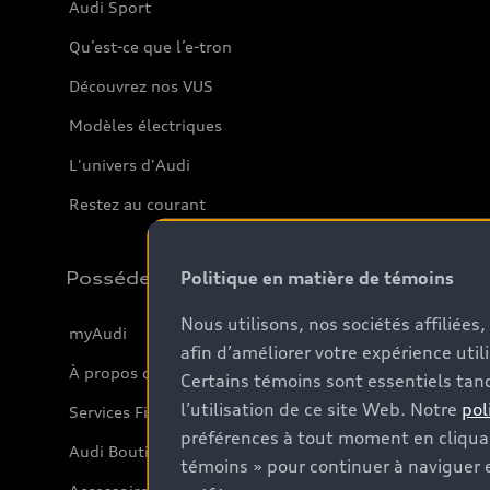
Audi Sport
Qu’est-ce que l’e-tron
Découvrez nos VUS
Modèles électriques
L'univers d'Audi
Restez au courant
Politique en matière de témoins
Possédez
Nous utilisons, nos sociétés affiliée
myAudi
afin d’améliorer votre expérience util
À propos de myAudi
Certains témoins sont essentiels tand
l’utilisation de ce site Web. Notre
pol
Services Financiers Audi
préférences à tout moment en cliquan
Audi Boutique
témoins » pour continuer à naviguer e