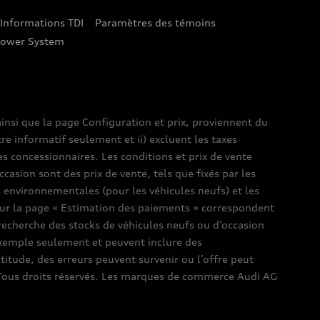
Informations TDI
Paramètres des témoins
lower System
insi que la page Configuration et prix, proviennent du
tre informatif seulement et ii) excluent les taxes
es concessionnaires. Les conditions et prix de vente
ccasion sont des prix de vente, tels que fixés par les
es environnementales (pour les véhicules neufs) et les
s sur la page « Estimation des paiements » correspondent
e recherche des stocks de véhicules neufs ou d’occasion
’exemple seulement et peuvent inclure des
ctitude, des erreurs peuvent survenir ou l’offre peut
l. Tous droits réservés. Les marques de commerce Audi AG