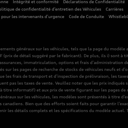
sonne
Intégrité et conformité
Déclarations de Confidentialité
olitique de confidentialité d’entretien des Véhicules
Carrières
e pour les intervenants d’urgence
Code de Conduite
Whistleb
nements généraux sur les véhicules, tels que la page du modèle a
prix de détail suggéré par le fabricant). De plus, ils i) sont à ti
assurances, immatriculation, options et frais d’administration d
ués sur les pages de recherche de stocks de véhicules neufs et d’o
que les frais de transport et d’inspection de prélivraison, les tax
luent pas les taxes de vente. Veuillez noter que les prix indiqué
(à titre informatif) et aux prix de vente figurant sur les pages d
généraux sur les véhicules, les modèles sont présentés à titre d
 canadiens. Bien que des efforts soient faits pour garantir l’exa
enir les détails complets et les spécifications du modèle actue