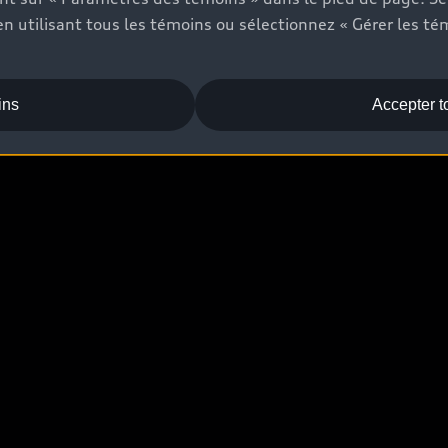
n utilisant tous les témoins ou sélectionnez « Gérer les té
Rappels
Informations sur la batterie
ins
Accepter t