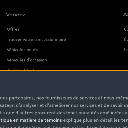
Vendez
A
Offres
C
Trouver votre concessionnaire
Év
Véhicules neufs
L
Véhicules d’occasion
Audi Certified :plus
s, nos partenaires, nos fournisseurs de services et nous-mê
isateur, d’analyser et d’améliorer nos services et de savoir 
Soutien
is que d’autres procurent des fonctionnalités améliorées ai
itique en matière de témoins
explique plus en détail les té
Pour nous joindre
t sur « Paramètres des témoins » dans le pied de page. Sé