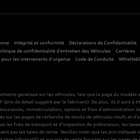
sonne
Intégrité et conformité
Déclarations de Confidentialité
olitique de confidentialité d’entretien des Véhicules
Carrières
e pour les intervenants d’urgence
Code de Conduite
Whistleb
nements généraux sur les véhicules, tels que la page du modèle a
prix de détail suggéré par le fabricant). De plus, ils i) sont à ti
assurances, immatriculation, options et frais d’administration d
ués sur les pages de recherche de stocks de véhicules neufs et d’o
que les frais de transport et d’inspection de prélivraison, les tax
luent pas les taxes de vente. Veuillez noter que les prix indiqué
(à titre informatif) et aux prix de vente figurant sur les pages d