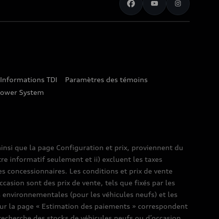
Informations TDI
Paramètres des témoins
lower System
insi que la page Configuration et prix, proviennent du
tre informatif seulement et ii) excluent les taxes
es concessionnaires. Les conditions et prix de vente
ccasion sont des prix de vente, tels que fixés par les
es environnementales (pour les véhicules neufs) et les
s sur la page « Estimation des paiements » correspondent
e recherche des stocks de véhicules neufs ou d’occasion