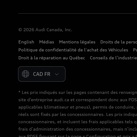
© 2026 Audi Canada, Inc.
English
Médias
Mentions légales
Droits de la per
Politique de confidentialité de l'achat des Véhicules
P
Droit à la réparation au Québec
Conseils de l’industri
Please select country
* Les prix indiqués sur les pages contenant des renseig
site d’entreprise audi.ca et correspondent donc aux PDSF (
applicables (climatiseur et pneus), permis de conduire, 
réels sont fixés par les concessionnaires. Les prix indiq
concessionnaires, et incluent les frais applicables tels 
frais d’administration des concessionnaires, mais n’inc
aux PDSF figurant sur la page « Configuration et prix » 