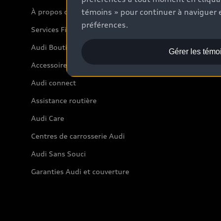
témoins » pour continuer à naviguer e
À propos de myAudi
préférences.
Services Financiers Audi
Audi Boutique
Gérer les témo
Accessoires
Audi connect
Assistance routière
Audi Care
Centres de carrosserie Audi
Audi Sans Souci
Garanties Audi et couverture