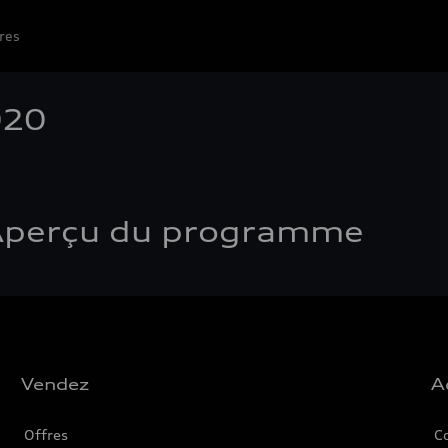
res
020
- Aperçu du programme
Vendez
A
Offres
C