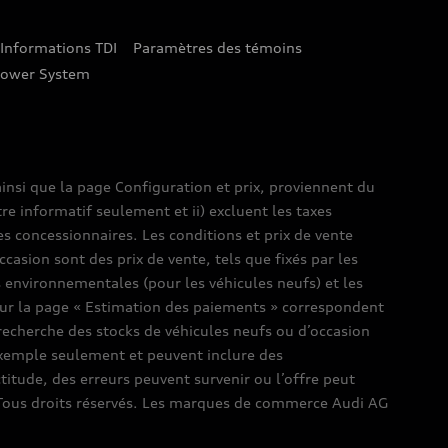
Informations TDI
Paramètres des témoins
lower System
insi que la page Configuration et prix, proviennent du
tre informatif seulement et ii) excluent les taxes
es concessionnaires. Les conditions et prix de vente
ccasion sont des prix de vente, tels que fixés par les
es environnementales (pour les véhicules neufs) et les
s sur la page « Estimation des paiements » correspondent
e recherche des stocks de véhicules neufs ou d’occasion
’exemple seulement et peuvent inclure des
ctitude, des erreurs peuvent survenir ou l’offre peut
l. Tous droits réservés. Les marques de commerce Audi AG