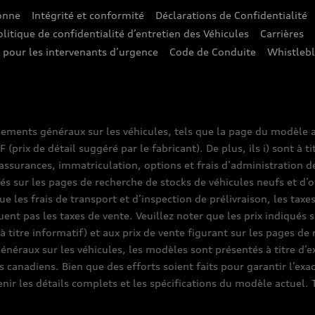
sonne
Intégrité et conformité
Déclarations de Confidentialité
olitique de confidentialité d’entretien des Véhicules
Carrières
e pour les intervenants d’urgence
Code de Conduite
Whistleb
nements généraux sur les véhicules, tels que la page du modèle a
prix de détail suggéré par le fabricant). De plus, ils i) sont à ti
assurances, immatriculation, options et frais d’administration d
ués sur les pages de recherche de stocks de véhicules neufs et d’o
que les frais de transport et d’inspection de prélivraison, les tax
luent pas les taxes de vente. Veuillez noter que les prix indiqué
(à titre informatif) et aux prix de vente figurant sur les pages d
généraux sur les véhicules, les modèles sont présentés à titre d
 canadiens. Bien que des efforts soient faits pour garantir l’exa
enir les détails complets et les spécifications du modèle actue