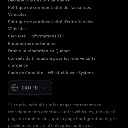
Politique de confidentialité de l'achat des
Audi Care
Véhicules
Centres de carrosserie Audi
Politique de confidentialité d’entretien des
Véhicules
Audi Sans Souci
Carrières
Informations TDI
Paramètres des témoins
Garanties Audi et couverture
Droit à la réparation au Québec
Conseils de l’industrie pour les intervenants
d’urgence
Code de Conduite
Whistleblower System
Please select country
* Les prix indiqués sur les pages contenant des
renseignements généraux sur les véhicules, tels que la
page du modèle ainsi que la page Configuration et prix,
proviennent du site d’entreprise audi.ca et