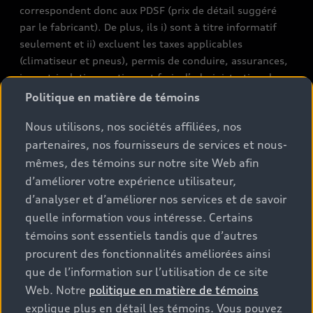
correspondent donc aux PDSF (prix de détail suggéré
par le fabricant). De plus, ils i) sont à titre informatif
seulement et ii) excluent les taxes applicables
(climatiseur et pneus), permis de conduire, assurances,
immatriculation, options et frais d’administration des
concessionnaires. Les conditions et prix de vente réels
Politique en matière de témoins
sont fixés par les concessionnaires. Les prix indiqués sur
Nous utilisons, nos sociétés affiliées, nos
les pages de recherche de stocks de véhicules neufs et
partenaires, nos fournisseurs de services et nous-
d’occasion sont des prix de vente, tels que fixés par les
concessionnaires, et incluent les frais applicables tels
mêmes, des témoins sur notre site Web afin
que les frais de transport et d’inspection de
d’améliorer votre expérience utilisateur,
prélivraison, les taxes environnementales (pour les
d’analyser et d’améliorer nos services et de savoir
véhicules neufs) et les frais d’administration des
quelle information vous intéresse. Certains
concessionnaires, mais n’incluent pas les taxes de
témoins sont essentiels tandis que d’autres
vente. Veuillez noter que les prix indiqués sur la page «
procurent des fonctionnalités améliorées ainsi
Estimation des paiements » correspondent aux PDSF
que de l’information sur l’utilisation de ce site
figurant sur la page « Configuration et prix » (à titre
Web. Notre
politique en matière de témoins
informatif) et aux prix de vente figurant sur les pages
explique plus en détail les témoins. Vous pouvez
de recherche des stocks de véhicules neufs ou