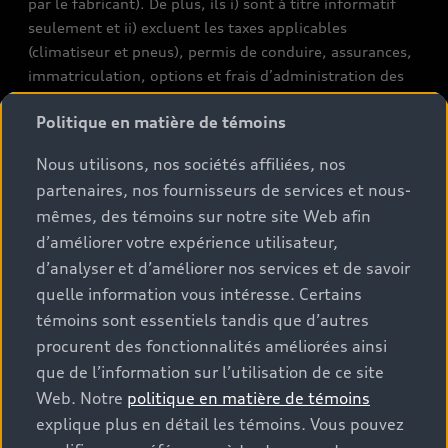
par le fabricant). De plus, ils i) sont à titre informatif
seulement et ii) excluent les taxes applicables
(climatiseur et pneus), permis de conduire, assurances,
immatriculation, options et frais d’administration des
concessionnaires. Les conditions et prix de vente réels
Politique en matière de témoins
sont fixés par les concessionnaires. Les prix indiqués sur
les pages de recherche de stocks de véhicules neufs et
Nous utilisons, nos sociétés affiliées, nos
d’occasion sont des prix de vente, tels que fixés par les
partenaires, nos fournisseurs de services et nous-
concessionnaires, et incluent les frais applicables tels
mêmes, des témoins sur notre site Web afin
que les frais de transport et d’inspection de
d’améliorer votre expérience utilisateur,
prélivraison, les taxes environnementales (pour les
d’analyser et d’améliorer nos services et de savoir
véhicules neufs) et les frais d’administration des
concessionnaires, mais n’incluent pas les taxes de
quelle information vous intéresse. Certains
vente. Veuillez noter que les prix indiqués sur la page «
témoins sont essentiels tandis que d’autres
Estimation des paiements » correspondent aux PDSF
procurent des fonctionnalités améliorées ainsi
figurant sur la page « Configuration et prix » (à titre
que de l’information sur l’utilisation de ce site
informatif) et aux prix de vente figurant sur les pages
Web. Notre
politique en matière de témoins
de recherche des stocks de véhicules neufs ou
explique plus en détail les témoins. Vous pouvez
d’occasion (prix de vente réels). Sur les pages de