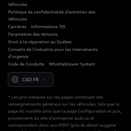
Véhicules
Centres de carrosserie Audi
Politique de confidentialité d’entretien des
Véhicules
Audi Sans Souci
Carrières
Informations TDI
Paramètres des témoins
Garanties Audi et couverture
Droit à la réparation au Québec
Conseils de l’industrie pour les intervenants
d’urgence
Code de Conduite
Whistleblower System
Please select country
* Les prix indiqués sur les pages contenant des
renseignements généraux sur les véhicules, tels que la
page du modèle ainsi que la page Configuration et prix,
proviennent du site d’entreprise audi.ca et
correspondent donc aux PDSF (prix de détail suggéré