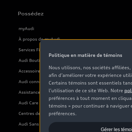
Possédez
myAudi
À propos de myAudi
Services Financiers Audi
Politique en matière de témoins
Audi Boutique
Nous utilisons, nos sociétés affiliée
Accessoires
afin d’améliorer votre expérience util
Audi connect
Certains témoins sont essentiels tand
l’utilisation de ce site Web. Notre
pol
Assistance routière
préférences à tout moment en cliquan
Audi Care
témoins » pour continuer à naviguer e
préférences.
Centres de carrosserie Audi
Audi Sans Souci
Gérer les témo