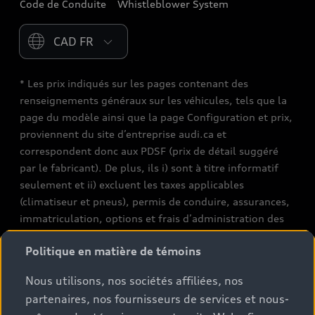
Code de Conduite
Whistleblower System
Please select country
* Les prix indiqués sur les pages contenant des
renseignements généraux sur les véhicules, tels que la
page du modèle ainsi que la page Configuration et prix,
proviennent du site d’entreprise audi.ca et
correspondent donc aux PDSF (prix de détail suggéré
par le fabricant). De plus, ils i) sont à titre informatif
seulement et ii) excluent les taxes applicables
(climatiseur et pneus), permis de conduire, assurances,
immatriculation, options et frais d’administration des
concessionnaires. Les conditions et prix de vente réels
Politique en matière de témoins
sont fixés par les concessionnaires. Les prix indiqués sur
les pages de recherche de stocks de véhicules neufs et
Nous utilisons, nos sociétés affiliées, nos
d’occasion sont des prix de vente, tels que fixés par les
partenaires, nos fournisseurs de services et nous-
concessionnaires, et incluent les frais applicables tels