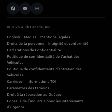
Pour nous joindre
Restez au courant
Services Financiers Audi
Rappels
Audi Boutique
Informations sur la batterie
© 2026 Audi Canada, Inc.
Accessoires
English
Médias
Mentions légales
Audi connect
Droits de la personne
Intégrité et conformité
Assistance routière
Déclarations de Confidentialité
Politique de confidentialité de l'achat des
Audi Care
Véhicules
Centres de carrosserie Audi
Politique de confidentialité d’entretien des
Véhicules
Audi Sans Souci
Carrières
Informations TDI
Paramètres des témoins
Garanties Audi et couverture
Droit à la réparation au Québec
Conseils de l’industrie pour les intervenants
d’urgence