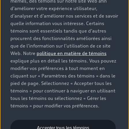
mêmes, des témoins sur notre site Web afin
que les frais de transport et d’inspection de
d’améliorer votre expérience utilisateur,
prélivraison, les taxes environnementales (pour les
d’analyser et d’améliorer nos services et de savoir
véhicules neufs) et les frais d’administration des
concessionnaires, mais n’incluent pas les taxes de
quelle information vous intéresse. Certains
vente. Veuillez noter que les prix indiqués sur la page «
témoins sont essentiels tandis que d’autres
Estimation des paiements » correspondent aux PDSF
procurent des fonctionnalités améliorées ainsi
figurant sur la page « Configuration et prix » (à titre
que de l’information sur l’utilisation de ce site
informatif) et aux prix de vente figurant sur les pages
Web. Notre
politique en matière de témoins
de recherche des stocks de véhicules neufs ou
explique plus en détail les témoins. Vous pouvez
d’occasion (prix de vente réels). Sur les pages de
modifier vos préférences à tout moment en
renseignements généraux sur les véhicules, les modèles
cliquant sur « Paramètres des témoins » dans le
sont présentés à titre d’exemple seulement et peuvent
pied de page. Sélectionnez « Accepter tous les
inclure des caractéristiques qui ne sont pas offertes sur
témoins » pour continuer à naviguer en utilisant
les modèles canadiens. Bien que des efforts soient faits
tous les témoins ou sélectionnez « Gérer les
pour garantir l’exactitude, des erreurs peuvent survenir
témoins » pour modifier vos préférences.
ou l’offre peut changer, veuillez consulter le
concessionnaire pour obtenir les détails complets et les
spécifications du modèle actuel. Tous droits réservés.
Les marques de commerce Audi AG sont utilisées sous
Accepter tous les témoins