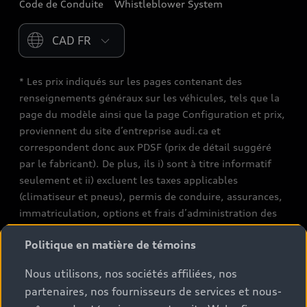
Code de Conduite
Whistleblower System
Please select country
* Les prix indiqués sur les pages contenant des
renseignements généraux sur les véhicules, tels que la
page du modèle ainsi que la page Configuration et prix,
proviennent du site d’entreprise audi.ca et
correspondent donc aux PDSF (prix de détail suggéré
par le fabricant). De plus, ils i) sont à titre informatif
seulement et ii) excluent les taxes applicables
(climatiseur et pneus), permis de conduire, assurances,
immatriculation, options et frais d’administration des
concessionnaires. Les conditions et prix de vente réels
Politique en matière de témoins
sont fixés par les concessionnaires. Les prix indiqués sur
les pages de recherche de stocks de véhicules neufs et
Nous utilisons, nos sociétés affiliées, nos
d’occasion sont des prix de vente, tels que fixés par les
partenaires, nos fournisseurs de services et nous-
concessionnaires, et incluent les frais applicables tels