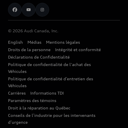
Pour nous joindre
Restez au courant
Services Financiers Audi
Rappels
Audi Boutique
Informations sur la batterie
© 2026 Audi Canada, Inc.
Accessoires
English
Médias
Mentions légales
Audi connect
Droits de la personne
Intégrité et conformité
Assistance routière
Déclarations de Confidentialité
Politique de confidentialité de l'achat des
Audi Care
Véhicules
Centres de carrosserie Audi
Politique de confidentialité d’entretien des
Véhicules
Audi Sans Souci
Carrières
Informations TDI
Paramètres des témoins
Garanties Audi et couverture
Droit à la réparation au Québec
Conseils de l’industrie pour les intervenants
d’urgence