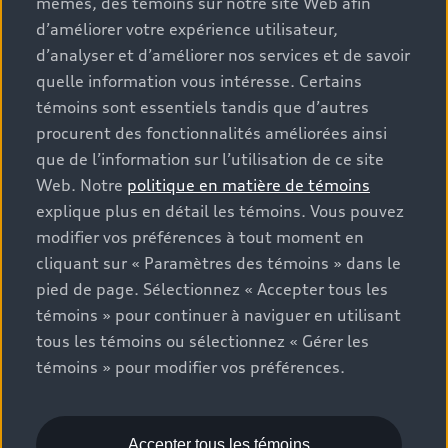
mêmes, des témoins sur notre site Web afin
que les frais de transport et d’inspection de
d’améliorer votre expérience utilisateur,
prélivraison, les taxes environnementales (pour les
d’analyser et d’améliorer nos services et de savoir
véhicules neufs) et les frais d’administration des
concessionnaires, mais n’incluent pas les taxes de
quelle information vous intéresse. Certains
vente. Veuillez noter que les prix indiqués sur la page «
témoins sont essentiels tandis que d’autres
Estimation des paiements » correspondent aux PDSF
procurent des fonctionnalités améliorées ainsi
figurant sur la page « Configuration et prix » (à titre
que de l’information sur l’utilisation de ce site
informatif) et aux prix de vente figurant sur les pages
Web. Notre
politique en matière de témoins
de recherche des stocks de véhicules neufs ou
explique plus en détail les témoins. Vous pouvez
d’occasion (prix de vente réels). Sur les pages de
modifier vos préférences à tout moment en
renseignements généraux sur les véhicules, les modèles
cliquant sur « Paramètres des témoins » dans le
sont présentés à titre d’exemple seulement et peuvent
pied de page. Sélectionnez « Accepter tous les
inclure des caractéristiques qui ne sont pas offertes sur
témoins » pour continuer à naviguer en utilisant
les modèles canadiens. Bien que des efforts soient faits
tous les témoins ou sélectionnez « Gérer les
pour garantir l’exactitude, des erreurs peuvent survenir
témoins » pour modifier vos préférences.
ou l’offre peut changer, veuillez consulter le
concessionnaire pour obtenir les détails complets et les
spécifications du modèle actuel. Tous droits réservés.
Les marques de commerce Audi AG sont utilisées sous
Accepter tous les témoins