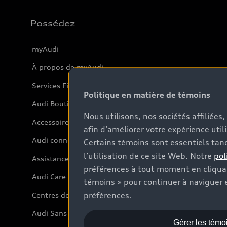
Possédez
myAudi
À propos de myAudi
Services Financiers Audi
Politique en matière de témoins
Audi Boutique
Nous utilisons, nos sociétés affiliée
Accessoires
afin d’améliorer votre expérience util
Audi connect
Certains témoins sont essentiels tand
l’utilisation de ce site Web. Notre
pol
Assistance routière
préférences à tout moment en cliquan
Audi Care
témoins » pour continuer à naviguer e
préférences.
Centres de carrosserie Audi
Audi Sans Souci
Gérer les témo