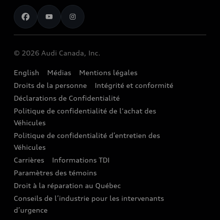
Pour nous joindre
Restez au courant
Services Financiers Audi
Rappels
Audi Boutique
Informations sur la batterie
© 2026 Audi Canada, Inc.
Accessoires
English
Médias
Mentions légales
Audi connect
Droits de la personne
Intégrité et conformité
Assistance routière
Déclarations de Confidentialité
Politique de confidentialité de l'achat des
Audi Care
Véhicules
Centres de carrosserie Audi
Politique de confidentialité d’entretien des
Véhicules
Audi Sans Souci
Carrières
Informations TDI
Paramètres des témoins
Garanties Audi et couverture
Droit à la réparation au Québec
Conseils de l’industrie pour les intervenants
d’urgence