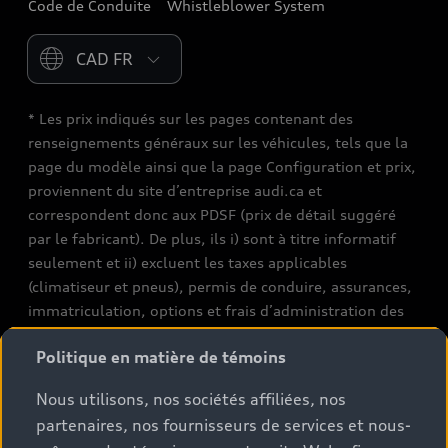
Code de Conduite
Whistleblower System
Please select country
* Les prix indiqués sur les pages contenant des
renseignements généraux sur les véhicules, tels que la
page du modèle ainsi que la page Configuration et prix,
proviennent du site d’entreprise audi.ca et
correspondent donc aux PDSF (prix de détail suggéré
par le fabricant). De plus, ils i) sont à titre informatif
seulement et ii) excluent les taxes applicables
(climatiseur et pneus), permis de conduire, assurances,
immatriculation, options et frais d’administration des
concessionnaires. Les conditions et prix de vente réels
Politique en matière de témoins
sont fixés par les concessionnaires. Les prix indiqués sur
les pages de recherche de stocks de véhicules neufs et
Nous utilisons, nos sociétés affiliées, nos
d’occasion sont des prix de vente, tels que fixés par les
partenaires, nos fournisseurs de services et nous-
concessionnaires, et incluent les frais applicables tels