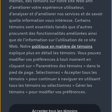
mêmes, des témoins sur notre site Web afin
que les frais de transport et d’inspection de
d’améliorer votre expérience utilisateur,
prélivraison, les taxes environnementales (pour les
d’analyser et d’améliorer nos services et de savoir
véhicules neufs) et les frais d’administration des
concessionnaires, mais n’incluent pas les taxes de
quelle information vous intéresse. Certains
vente. Veuillez noter que les prix indiqués sur la page «
témoins sont essentiels tandis que d’autres
Estimation des paiements » correspondent aux PDSF
procurent des fonctionnalités améliorées ainsi
figurant sur la page « Configuration et prix » (à titre
que de l’information sur l’utilisation de ce site
informatif) et aux prix de vente figurant sur les pages
Web. Notre
politique en matière de témoins
de recherche des stocks de véhicules neufs ou
explique plus en détail les témoins. Vous pouvez
d’occasion (prix de vente réels). Sur les pages de
modifier vos préférences à tout moment en
renseignements généraux sur les véhicules, les modèles
cliquant sur « Paramètres des témoins » dans le
sont présentés à titre d’exemple seulement et peuvent
pied de page. Sélectionnez « Accepter tous les
inclure des caractéristiques qui ne sont pas offertes sur
témoins » pour continuer à naviguer en utilisant
les modèles canadiens. Bien que des efforts soient faits
tous les témoins ou sélectionnez « Gérer les
pour garantir l’exactitude, des erreurs peuvent survenir
témoins » pour modifier vos préférences.
ou l’offre peut changer, veuillez consulter le
concessionnaire pour obtenir les détails complets et les
spécifications du modèle actuel. Tous droits réservés.
Les marques de commerce Audi AG sont utilisées sous
Accepter tous les témoins