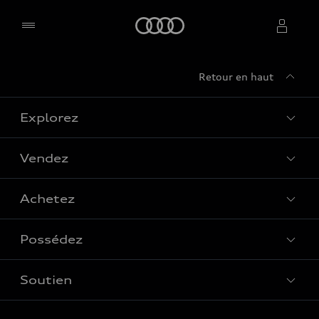
Accueil
Retour en haut
Sélectionner un concessionnaire
Explorez
Vendez
Gamme de modèles
Audi Sport
Achetez
Offres
Qu’est-ce que l’e-tron
Trouver votre concessionnaire
Possédez
Communiquer avec un concessionnaire
Découvrez nos VUS
Véhicules neufs
Évaluation aux fins d’échange
Modèles électriques
Soutien
myAudi
Véhicules d’occasion
Location et financement
L'univers d'Audi
À propos de myAudi
Audi Certified :plus