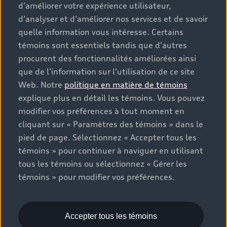
que les frais de transport et d’inspection de
d’améliorer votre expérience utilisateur,
prélivraison, les taxes environnementales (pour les
d’analyser et d’améliorer nos services et de savoir
véhicules neufs) et les frais d’administration des
quelle information vous intéresse. Certains
concessionnaires, mais n’incluent pas les taxes de
témoins sont essentiels tandis que d’autres
vente. Veuillez noter que les prix indiqués sur la page «
procurent des fonctionnalités améliorées ainsi
Estimation des paiements » correspondent aux PDSF
que de l’information sur l’utilisation de ce site
figurant sur la page « Configuration et prix » (à titre
Web. Notre
politique en matière de témoins
informatif) et aux prix de vente figurant sur les pages
explique plus en détail les témoins. Vous pouvez
de recherche des stocks de véhicules neufs ou
modifier vos préférences à tout moment en
d’occasion (prix de vente réels). Sur les pages de
cliquant sur « Paramètres des témoins » dans le
renseignements généraux sur les véhicules, les modèles
pied de page. Sélectionnez « Accepter tous les
sont présentés à titre d’exemple seulement et peuvent
inclure des caractéristiques qui ne sont pas offertes sur
témoins » pour continuer à naviguer en utilisant
les modèles canadiens. Bien que des efforts soient faits
tous les témoins ou sélectionnez « Gérer les
pour garantir l’exactitude, des erreurs peuvent survenir
témoins » pour modifier vos préférences.
ou l’offre peut changer, veuillez consulter le
concessionnaire pour obtenir les détails complets et les
spécifications du modèle actuel. Tous droits réservés.
Accepter tous les témoins
Les marques de commerce Audi AG sont utilisées sous