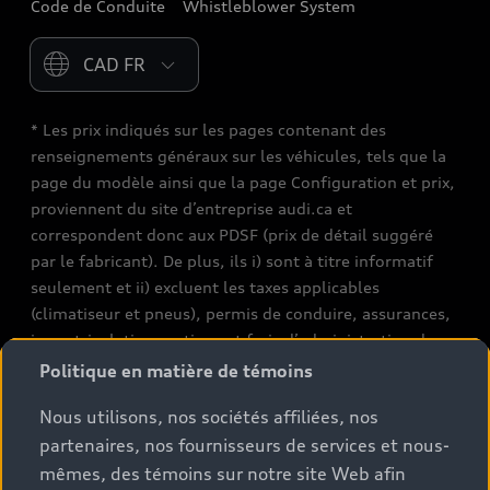
Code de Conduite
Whistleblower System
Please select country
* Les prix indiqués sur les pages contenant des
renseignements généraux sur les véhicules, tels que la
page du modèle ainsi que la page Configuration et prix,
proviennent du site d’entreprise audi.ca et
correspondent donc aux PDSF (prix de détail suggéré
par le fabricant). De plus, ils i) sont à titre informatif
seulement et ii) excluent les taxes applicables
(climatiseur et pneus), permis de conduire, assurances,
immatriculation, options et frais d’administration des
concessionnaires. Les conditions et prix de vente réels
Politique en matière de témoins
sont fixés par les concessionnaires. Les prix indiqués sur
Nous utilisons, nos sociétés affiliées, nos
les pages de recherche de stocks de véhicules neufs et
partenaires, nos fournisseurs de services et nous-
d’occasion sont des prix de vente, tels que fixés par les
concessionnaires, et incluent les frais applicables tels
mêmes, des témoins sur notre site Web afin