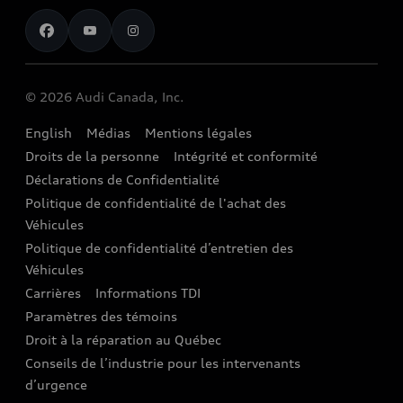
Pour nous joindre
Restez au courant
Services Financiers Audi
Rappels
Audi Boutique
Informations sur la batterie
© 2026 Audi Canada, Inc.
Accessoires
English
Médias
Mentions légales
Audi connect
Droits de la personne
Intégrité et conformité
Assistance routière
Déclarations de Confidentialité
Politique de confidentialité de l'achat des
Audi Care
Véhicules
Centres de carrosserie Audi
Politique de confidentialité d’entretien des
Véhicules
Audi Sans Souci
Carrières
Informations TDI
Paramètres des témoins
Garanties Audi et couverture
Droit à la réparation au Québec
Conseils de l’industrie pour les intervenants
d’urgence