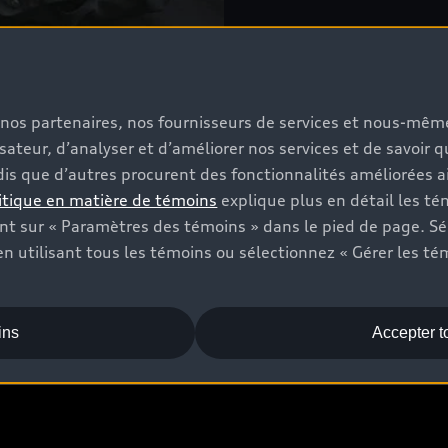
s, nos partenaires, nos fournisseurs de services et nous-mê
Postes de technicien
isateur, d’analyser et d’améliorer nos services et de savoir 
is que d’autres procurent des fonctionnalités améliorées ai
itique en matière de témoins
explique plus en détail les té
t sur « Paramètres des témoins » dans le pied de page. Sé
n utilisant tous les témoins ou sélectionnez « Gérer les té
ins
Accepter t