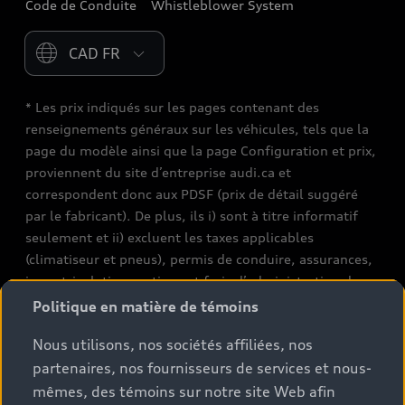
Code de Conduite
Whistleblower System
Please select country
* Les prix indiqués sur les pages contenant des
renseignements généraux sur les véhicules, tels que la
page du modèle ainsi que la page Configuration et prix,
proviennent du site d’entreprise audi.ca et
correspondent donc aux PDSF (prix de détail suggéré
par le fabricant). De plus, ils i) sont à titre informatif
seulement et ii) excluent les taxes applicables
(climatiseur et pneus), permis de conduire, assurances,
immatriculation, options et frais d’administration des
concessionnaires. Les conditions et prix de vente réels
Politique en matière de témoins
sont fixés par les concessionnaires. Les prix indiqués sur
Nous utilisons, nos sociétés affiliées, nos
les pages de recherche de stocks de véhicules neufs et
partenaires, nos fournisseurs de services et nous-
d’occasion sont des prix de vente, tels que fixés par les
concessionnaires, et incluent les frais applicables tels
mêmes, des témoins sur notre site Web afin