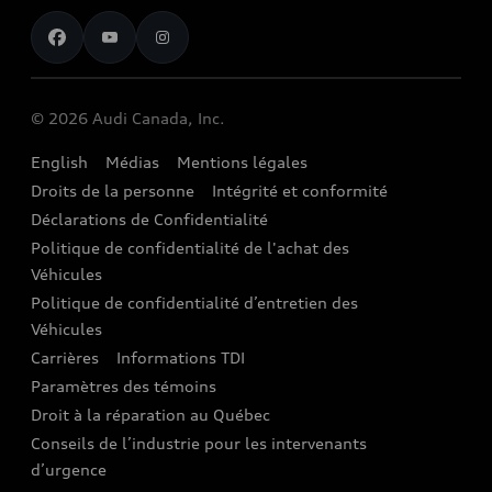
Pour nous joindre
Restez au courant
Services Financiers Audi
Rappels
Audi Boutique
Informations sur la batterie
© 2026 Audi Canada, Inc.
Accessoires
English
Médias
Mentions légales
Audi connect
Droits de la personne
Intégrité et conformité
Assistance routière
Déclarations de Confidentialité
Politique de confidentialité de l'achat des
Audi Care
Véhicules
Centres de carrosserie Audi
Politique de confidentialité d’entretien des
Véhicules
Audi Sans Souci
Carrières
Informations TDI
Paramètres des témoins
Garanties Audi et couverture
Droit à la réparation au Québec
Conseils de l’industrie pour les intervenants
d’urgence