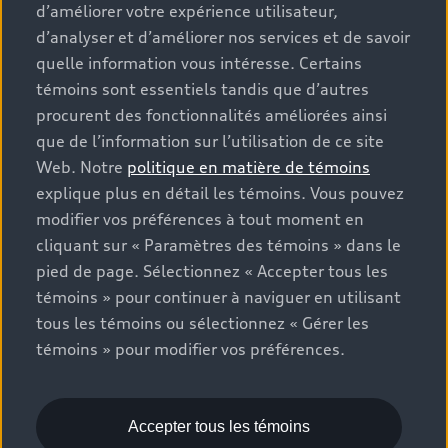
que les frais de transport et d’inspection de
d’améliorer votre expérience utilisateur,
prélivraison, les taxes environnementales (pour les
d’analyser et d’améliorer nos services et de savoir
véhicules neufs) et les frais d’administration des
quelle information vous intéresse. Certains
concessionnaires, mais n’incluent pas les taxes de
témoins sont essentiels tandis que d’autres
vente. Veuillez noter que les prix indiqués sur la page «
procurent des fonctionnalités améliorées ainsi
Estimation des paiements » correspondent aux PDSF
que de l’information sur l’utilisation de ce site
figurant sur la page « Configuration et prix » (à titre
Web. Notre
politique en matière de témoins
informatif) et aux prix de vente figurant sur les pages
explique plus en détail les témoins. Vous pouvez
de recherche des stocks de véhicules neufs ou
modifier vos préférences à tout moment en
d’occasion (prix de vente réels). Sur les pages de
cliquant sur « Paramètres des témoins » dans le
renseignements généraux sur les véhicules, les modèles
pied de page. Sélectionnez « Accepter tous les
sont présentés à titre d’exemple seulement et peuvent
inclure des caractéristiques qui ne sont pas offertes sur
témoins » pour continuer à naviguer en utilisant
les modèles canadiens. Bien que des efforts soient faits
tous les témoins ou sélectionnez « Gérer les
pour garantir l’exactitude, des erreurs peuvent survenir
témoins » pour modifier vos préférences.
ou l’offre peut changer, veuillez consulter le
concessionnaire pour obtenir les détails complets et les
spécifications du modèle actuel. Tous droits réservés.
Accepter tous les témoins
Les marques de commerce Audi AG sont utilisées sous