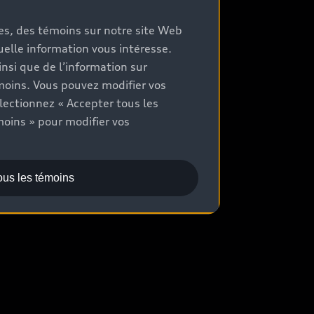
chetez
mes, des témoins sur notre site Web
quelle information vous intéresse.
ommuniquer avec un concessionnaire
nsi que de l’information sur
aluation aux fins d’échange
moins. Vous pouvez modifier vos
lectionnez « Accepter tous les
ocation et financement
moins » pour modifier vos
ous les témoins