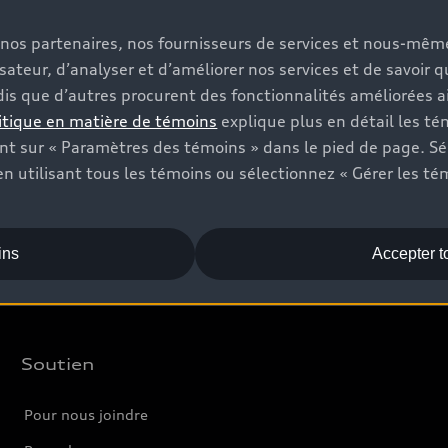
Vendez
A
s, nos partenaires, nos fournisseurs de services et nous-mê
isateur, d’analyser et d’améliorer nos services et de savoir 
Offres
C
is que d’autres procurent des fonctionnalités améliorées ai
Trouver votre concessionnaire
Év
itique en matière de témoins
explique plus en détail les té
t sur « Paramètres des témoins » dans le pied de page. Sé
Véhicules neufs
L
n utilisant tous les témoins ou sélectionnez « Gérer les té
Véhicules d’occasion
Audi Certified :plus
ins
Accepter t
Soutien
Pour nous joindre