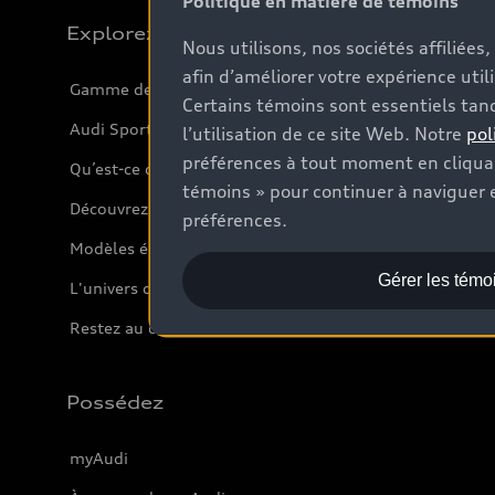
Politique en matière de témoins
Explorez
Nous utilisons, nos sociétés affiliée
afin d’améliorer votre expérience util
Gamme de modèles
Certains témoins sont essentiels tand
Audi Sport
l’utilisation de ce site Web. Notre
pol
préférences à tout moment en cliquan
Qu’est-ce que l’e-tron
témoins » pour continuer à naviguer e
Découvrez nos VUS
préférences.
Modèles électriques
Gérer les témo
L'univers d'Audi
Restez au courant
Possédez
myAudi