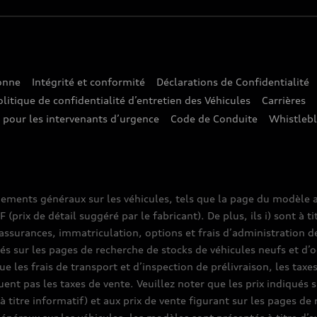
sonne
Intégrité et conformité
Déclarations de Confidentialité
olitique de confidentialité d’entretien des Véhicules
Carrières
e pour les intervenants d’urgence
Code de Conduite
Whistleb
nements généraux sur les véhicules, tels que la page du modèle a
prix de détail suggéré par le fabricant). De plus, ils i) sont à ti
assurances, immatriculation, options et frais d’administration d
ués sur les pages de recherche de stocks de véhicules neufs et d’o
que les frais de transport et d’inspection de prélivraison, les tax
luent pas les taxes de vente. Veuillez noter que les prix indiqué
(à titre informatif) et aux prix de vente figurant sur les pages d