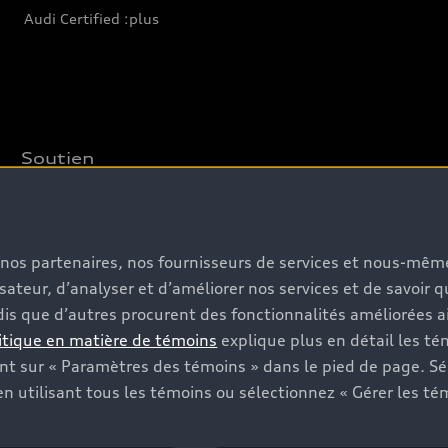
Audi Certified :plus
Soutien
Pour nous joindre
Rappels
s, nos partenaires, nos fournisseurs de services et nous-mê
Informations sur la batterie
isateur, d’analyser et d’améliorer nos services et de savoir 
is que d’autres procurent des fonctionnalités améliorées ai
itique en matière de témoins
explique plus en détail les té
t sur « Paramètres des témoins » dans le pied de page. Sé
n utilisant tous les témoins ou sélectionnez « Gérer les té