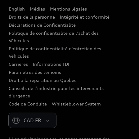
English
Médias
Mentions légales
Audi connect
Droits de la personne
Intégrité et conformité
Assistance routière
Déclarations de Confidentialité
Politique de confidentialité de l'achat des
Audi Care
Véhicules
Centres de carrosserie Audi
Politique de confidentialité d’entretien des
Véhicules
Audi Sans Souci
Carrières
Informations TDI
Paramètres des témoins
Garanties Audi et couverture
Droit à la réparation au Québec
Conseils de l’industrie pour les intervenants
d’urgence
Code de Conduite
Whistleblower System
Please select country
* Les prix indiqués sur les pages contenant des