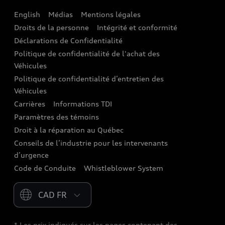
English
Médias
Mentions légales
Audi connect
Droits de la personne
Intégrité et conformité
Assistance routière
Déclarations de Confidentialité
Politique de confidentialité de l'achat des
Audi Care
Véhicules
Centres de carrosserie Audi
Politique de confidentialité d’entretien des
Véhicules
Audi Sans Souci
Carrières
Informations TDI
Paramètres des témoins
Garanties Audi et couverture
Droit à la réparation au Québec
Conseils de l’industrie pour les intervenants
d’urgence
Code de Conduite
Whistleblower System
Please select country
* Les prix indiqués sur les pages contenant des