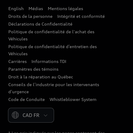
English
Médias
Mentions légales
Audi connect
Droits de la personne
Intégrité et conformité
Assistance routière
Déclarations de Confidentialité
Politique de confidentialité de l'achat des
Audi Care
Véhicules
Centres de carrosserie Audi
Politique de confidentialité d’entretien des
Véhicules
Audi Sans Souci
Carrières
Informations TDI
Paramètres des témoins
Garanties Audi et couverture
Droit à la réparation au Québec
Conseils de l’industrie pour les intervenants
d’urgence
Code de Conduite
Whistleblower System
Please select country
* Les prix indiqués sur les pages contenant des