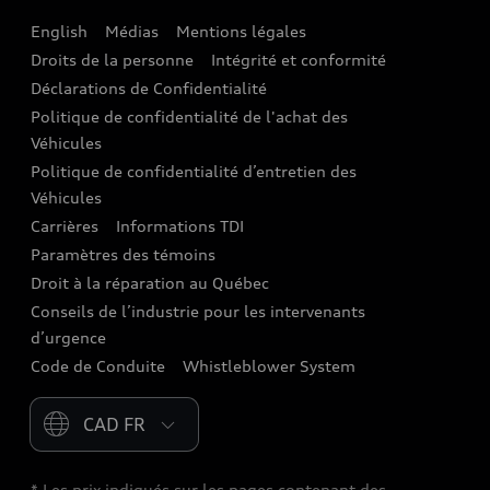
English
Médias
Mentions légales
Audi connect
Droits de la personne
Intégrité et conformité
Assistance routière
Déclarations de Confidentialité
Politique de confidentialité de l'achat des
Audi Care
Véhicules
Centres de carrosserie Audi
Politique de confidentialité d’entretien des
Véhicules
Audi Sans Souci
Carrières
Informations TDI
Paramètres des témoins
Garanties Audi et couverture
Droit à la réparation au Québec
Conseils de l’industrie pour les intervenants
d’urgence
Code de Conduite
Whistleblower System
Please select country
* Les prix indiqués sur les pages contenant des