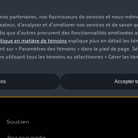
s, nos partenaires, nos fournisseurs de services et nous-mê
Vendez
A
isateur, d’analyser et d’améliorer nos services et de savoir 
is que d’autres procurent des fonctionnalités améliorées ai
Offres
C
itique en matière de témoins
explique plus en détail les té
Trouver votre concessionnaire
Év
t sur « Paramètres des témoins » dans le pied de page. Sé
n utilisant tous les témoins ou sélectionnez « Gérer les té
Véhicules neufs
L
Véhicules d’occasion
Audi Certified :plus
ins
Accepter t
Soutien
Pour nous joindre