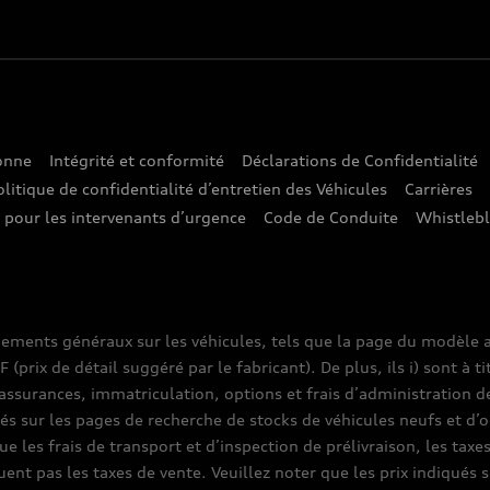
sonne
Intégrité et conformité
Déclarations de Confidentialité
olitique de confidentialité d’entretien des Véhicules
Carrières
e pour les intervenants d’urgence
Code de Conduite
Whistleb
nements généraux sur les véhicules, tels que la page du modèle a
prix de détail suggéré par le fabricant). De plus, ils i) sont à ti
assurances, immatriculation, options et frais d’administration d
ués sur les pages de recherche de stocks de véhicules neufs et d’o
que les frais de transport et d’inspection de prélivraison, les tax
luent pas les taxes de vente. Veuillez noter que les prix indiqué