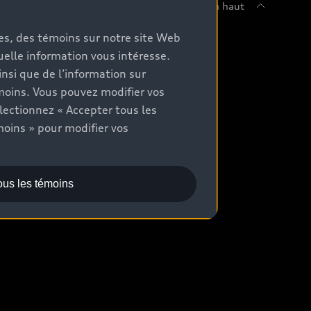
Retour en haut
mes, des témoins sur notre site Web
chetez
quelle information vous intéresse.
nsi que de l’information sur
ommuniquer avec un concessionnaire
moins. Vous pouvez modifier vos
aluation aux fins d’échange
lectionnez « Accepter tous les
moins » pour modifier vos
ocation et financement
ous les témoins